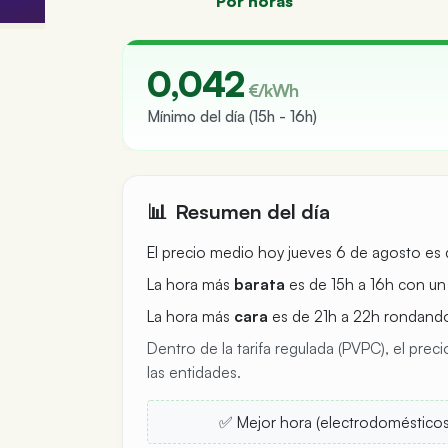
Por horas
Precio de la luz hoy 6 de agost
0,042
€/kWh
Mínimo del día (15h - 16h)
📊
Resumen del día
El precio medio hoy jueves 6 de agosto es
La hora más
barata
es de 15h a 16h con u
La hora más
cara
es de 21h a 22h rondand
Dentro de la tarifa regulada (PVPC), el prec
las entidades.
✅ Mejor hora (electrodomésticos