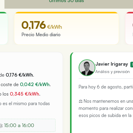
Últimos 30 días
o hora a hora
0,176
€/kWh
Precio Medio diario
Javier Irigaray
Análisis y previsión
 de
0,176 €/kWh
.
n coste de
0,042 €/kWh
.
Para hoy 6 de agosto, par
o los
0,345 €/kWh
.
⚖️ Nos mantenemos en un
io es el mismo para todas
momento para realizar con
esos picos de subida en la 
):
15:00 a 16:00