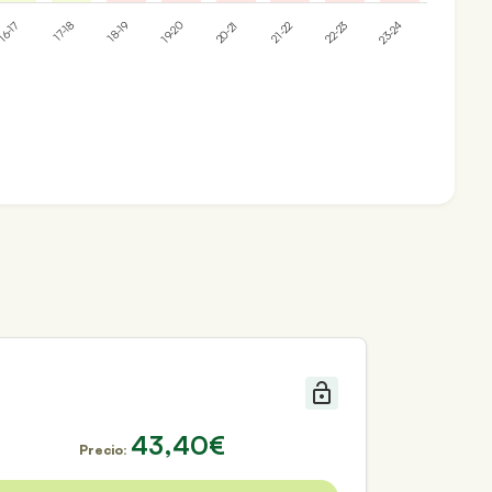
17-18
20-21
23-24
18-19
21-22
6-17
19-20
22-23
43,40€
Precio: