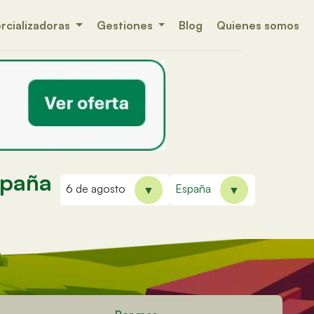
cializadoras
Gestiones
Blog
Quienes somos
spaña
6 de agosto
España
▼
▼