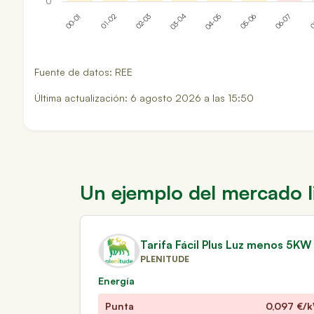
0
02-03
05-06
00-01
03-04
06-07
01-02
04-05
0
Fuente de datos: REE
Última actualización: 6 agosto 2026 a las 15:50
Un ejemplo del mercado l
Tarifa Fácil Plus Luz menos 5KW
PLENITUDE
Energía
Punta
0,097
€/