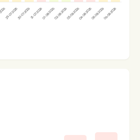
05-08-2026
-2026
04-08-2026
03-08-2026
02-08-2026
01-08-2026
31-07-2026
30-07-2026
06-08-2026
29-07-2026