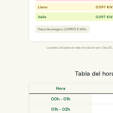
Llano
0,097
€/
Valle
0,097
€/
Precio de energía a 0,099972 € kWh.
Los datos utilizados en esta simulación son: Días
Tabla del hor
Hora
00h - 01h
01h - 02h