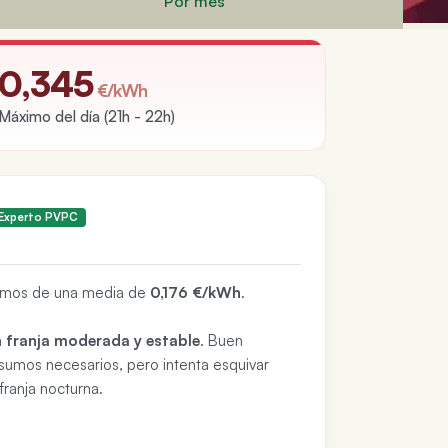
Por mes
0,345
€/kWh
Máximo del día (21h - 22h)
Experto PVPC
timos de una media de
0,176 €/kWh
.
a
franja moderada y estable
. Buen
sumos necesarios, pero intenta esquivar
franja nocturna.