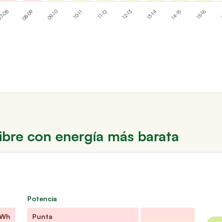
08-09
11-12
14-15
09-10
12-13
15-16
7-08
10-11
13-14
1
ibre con energía más barata
Potencia
kWh
Punta