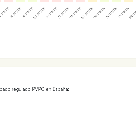
21-07-2026
28-07
20-07-2026
27-07-2026
19-07-2026
26-07-2026
18-07-2026
25-07-2026
-07-2026
24-07-2026
23-07-2026
22-07-2026
mercado regulado PVPC en España: