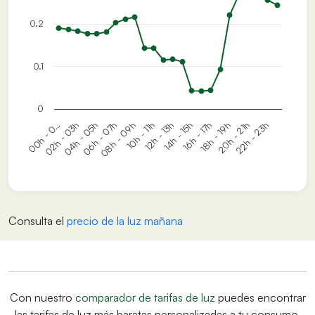
0.2
0.1
0
00h - 0…
02h - 03h
04h - 05h
06h - 07h
08h - 09h
10h - 11h
12h - 13h
14h - 15h
16h - 17h
18h - 19h
20h - 21h
22h - 23h
Consulta el
precio de la luz mañana
Con nuestro
comparador de tarifas de luz
puedes encontrar
las tarifas de luz más baratas personalizadas a tu consumo.