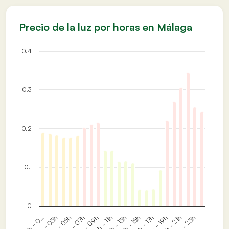
Precio de la luz por horas en Málaga
0.4
0.3
0.2
0.1
0
00h - 0…
02h - 03h
04h - 05h
06h - 07h
08h - 09h
10h - 11h
12h - 13h
14h - 15h
16h - 17h
18h - 19h
20h - 21h
22h - 23h