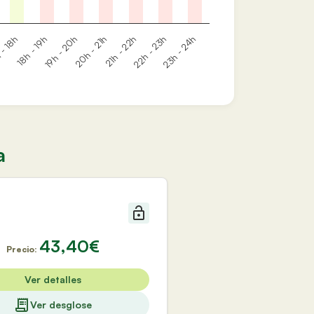
19h - 20h
22h - 23h
 - 18h
20h - 21h
23h - 24h
18h - 19h
21h - 22h
a
43,40€
Precio:
Ver detalles
Ver desglose