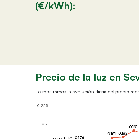
(€/kWh):
Precio de la luz en Sev
Te mostramos la evolución diaria del precio medi
0.225
0.2
0.191
0.191
0.182
0.182
0.181
0.181
0.176
0.176
0.175
0.175