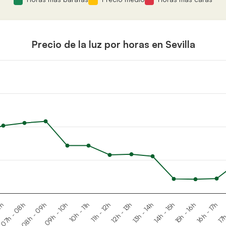
Precio de la luz por horas en Sevilla
07h - 08h
10h - 11h
13h - 14h
16h - 17h
08h - 09h
11h - 12h
14h - 15h
17h
7h
09h - 10h
12h - 13h
15h - 16h