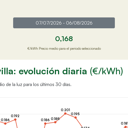
0,168
€/kWh Precio medio para el periodo seleccionado
illa: evolución diaria
(€/kWh)
o de la luz para los últimos 30 días.
0.201
0.201
0.195
0.195
0.192
0.192
0.188
0.188
0.186
0.186
0.186
0.186
0.18
0.18