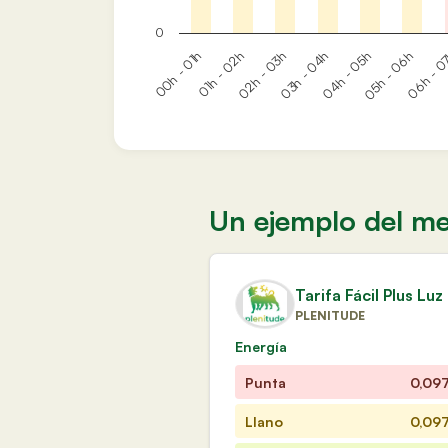
0
01h - 02h
04h - 05h
02h - 03h
05h - 06h
00h - 01h
03h - 04h
06h - 0
Un ejemplo del me
Tarifa Fácil Plus L
PLENITUDE
Energía
Punta
0,09
Llano
0,09