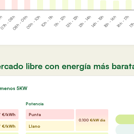
07h - 08h
10h - 11h
13h - 14h
16h - 17h
11h - 12h
14h - 15h
17h
08h - 09h
7h
09h - 10h
12h - 13h
15h - 16h
rcado libre con energía más barat
uz menos 5KW
Potencia
7
€/kWh
Punta
0,100
€/kW dia
7
€/kWh
Llano