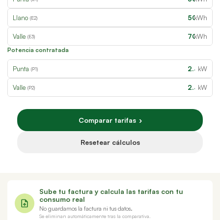
Llano
kWh
(E2)
Valle
kWh
(E3)
Potencia contratada
Punta
kW
(P1)
Valle
kW
(P2)
Comparar tarifas
›
Resetear cálculos
Sube tu factura y calcula las tarifas con tu
consumo real
No guardamos la factura ni tus datos.
Se eliminan automáticamente tras la comparativa.