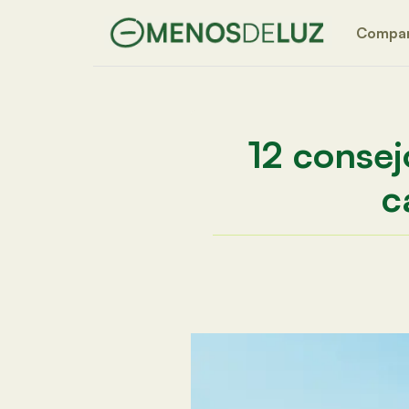
Compa
12 consej
c