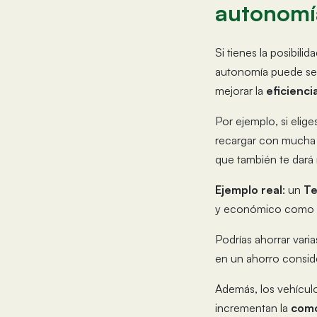
autonomí
Si tienes la posibil
autonomía puede ser
mejorar la
eficienci
Por ejemplo, si eli
recargar con mucha m
que también te dará m
Ejemplo real
: un
Te
y económico como 
Podrías ahorrar var
en un ahorro conside
Además, los vehícu
incrementan la
como