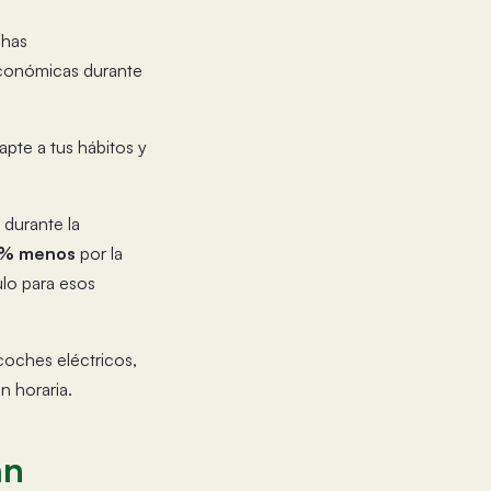
chas
conómicas durante
pte a tus hábitos y
o durante la
% menos
por la
ulo para esos
coches eléctricos,
n horaria.
an