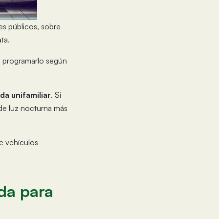
es públicos, sobre
ta.
e programarlo según
da unifamiliar
. Si
 de luz nocturna más
e vehículos
ada para