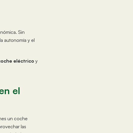
onómica. Sin
la autonomía y el
coche eléctrico
y
en el
ienes un coche
provechar las