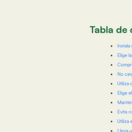
Tabla de
Instala
Elige l
Compra
No car
Utiliza
Elige 
Mantén
Evita 
Utiliza
Lleva 